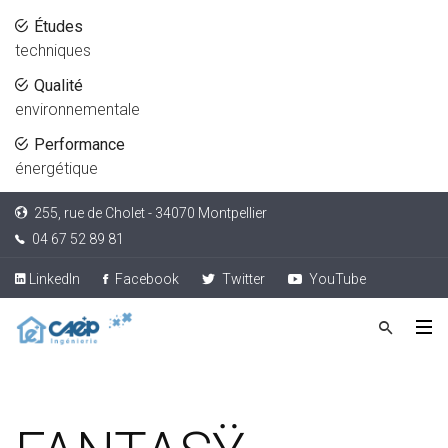
Études
techniques
Qualité
environnementale
Performance
énergétique
255, rue de Cholet - 34070 Montpellier
04 67 52 89 81
LinkedIn
Facebook
Twitter
YouTube