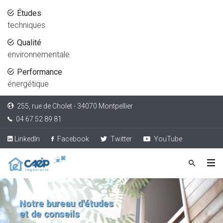
Études
techniques
Qualité
environnementale
Performance
énergétique
255, rue de Cholet - 34070 Montpellier
04 67 52 89 81
LinkedIn
Facebook
Twitter
YouTube
Notre bureau d'études
et de conseils