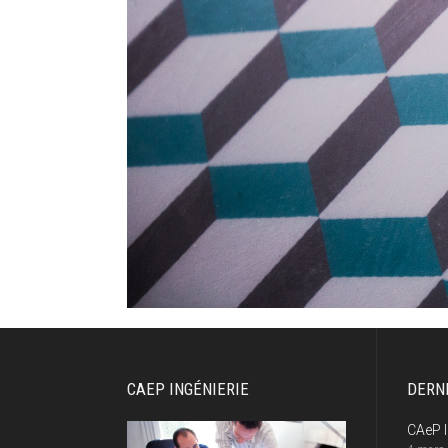
CAEP INGÉNIERIE
DERN
CAeP I