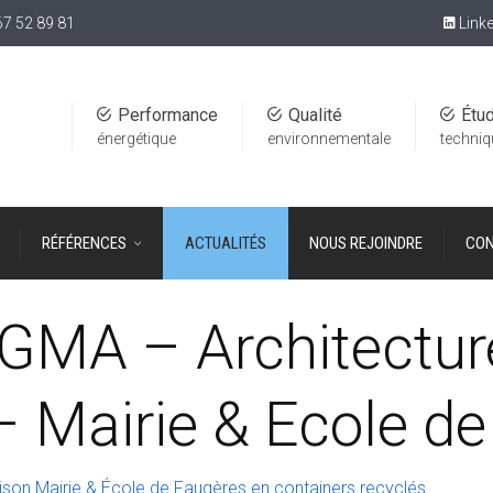
67 52 89 81
Linke
Performance
Qualité
Étu
énergétique
environnementale
techni
RÉFÉRENCES
ACTUALITÉS
NOUS REJOINDRE
CON
MA – Architecture
– Mairie & Ecole d
aison Mairie & École de Faugères en containers recyclés