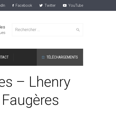
dIn
Facebook
Twitter
YouTube
des
Search
ques
TACT
TÉLÉCHARGEMENTS
for:
s – Lhenry
e Faugères