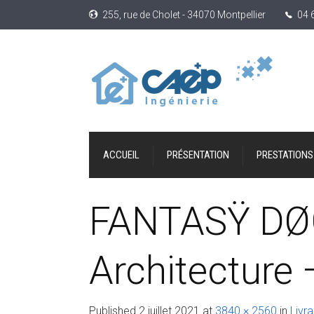
255, rue de Cholet - 34070 Montpellier
04 
ACCUEIL
PRÉSENTATION
PRESTATIONS
FANTASŸ DØG
Architecture 
Published
2 juillet 2021
at
3840 × 2560
in
Livr