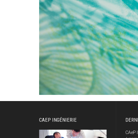
CAEP INGÉNIERIE
DERN
CAeP I