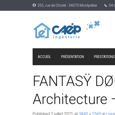
255, rue de Cholet - 34070 Montpellier
04 
ACCUEIL
PRÉSENTATION
PRESTATIONS
FANTASŸ DØG
Architecture 
Published
2 juillet 2021
at
3840 × 2560
in
Livr