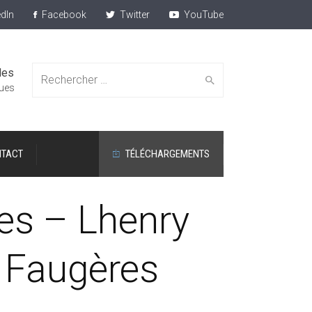
dIn
Facebook
Twitter
YouTube
des
Search
ques
TACT
TÉLÉCHARGEMENTS
for:
s – Lhenry
e Faugères