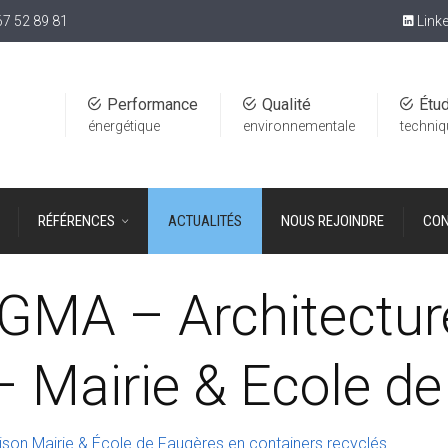
67 52 89 81
Linke
Performance
Qualité
Étu
énergétique
environnementale
techni
RÉFÉRENCES
ACTUALITÉS
NOUS REJOINDRE
CON
MA – Architecture
– Mairie & Ecole d
aison Mairie & École de Faugères en containers recyclés