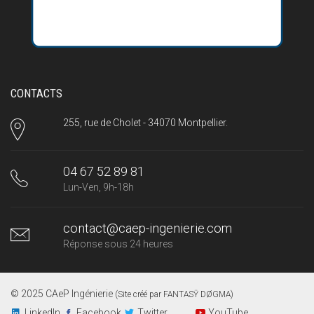
CONTACTS
255, rue de Cholet - 34070 Montpellier.
04 67 52 89 81
Lun-Ven, 9h-18h
contact@caep-ingenierie.com
Réponse sous 24 heures
© 2025 CAeP Ingénierie
(Site créé par
FANTASŸ DØGMA
)
LinkedIn
Facebook
Twitter
YouTube