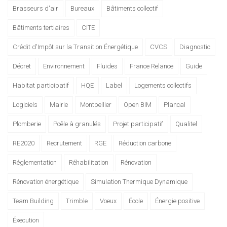
Brasseurs d'air
Bureaux
Bâtiments collectif
Bâtiments tertiaires
CITE
Crédit d'Impôt sur la Transition Énergétique
CVCS
Diagnostic
Décret
Environnement
Fluides
France Relance
Guide
Habitat participatif
HQE
Label
Logements collectifs
Logiciels
Mairie
Montpellier
Open BIM
Plancal
Plomberie
Poêle à granulés
Projet participatif
Qualitel
RE2020
Recrutement
RGE
Réduction carbone
Réglementation
Réhabilitation
Rénovation
Rénovation énergétique
Simulation Thermique Dynamique
Team Building
Trimble
Voeux
École
Énergie positive
Éxecution