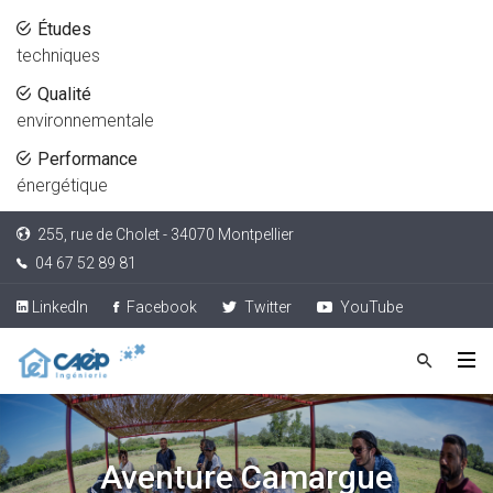
Études
techniques
Qualité
environnementale
Performance
énergétique
255, rue de Cholet - 34070 Montpellier
04 67 52 89 81
LinkedIn
Facebook
Twitter
YouTube
Aventure Camargue