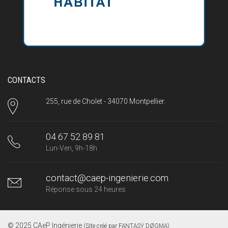
CONTACTS
255, rue de Cholet - 34070 Montpellier.
04 67 52 89 81
Lun-Ven, 9h-18h
contact@caep-ingenierie.com
Réponse sous 24 heures
© 2025 CAeP Ingénierie
(Site créé par
FANTASŸ DØGMA
)