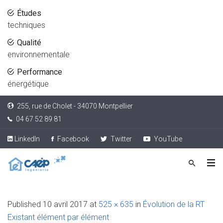
Études
techniques
Qualité
environnementale
Performance
énergétique
255, rue de Cholet - 34070 Montpellier
04 67 52 89 81
LinkedIn
Facebook
Twitter
YouTube
Published
10 avril 2017
at
525 × 635
in
Évolution de la RT
Existant élément par élément