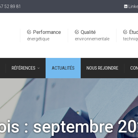
67 52 89 81
Linke
Performance
Qualité
Étu
énergétique
environnementale
techni
RÉFÉRENCES
ACTUALITÉS
NOUS REJOINDRE
CON
is :
septembre 2