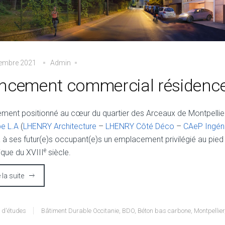
tembre 2021
Admin
ncement commercial résidence 
ement positionné au cœur du quartier des Arceaux de Montpelli
e L.A
(
LHENRY Architecture
–
LHENRY Côté Déco
–
CAeP Ingéni
ra à ses futur(e)s occupant(e)s un emplacement privilégié au pi
e
ique du XVIII
siècle.
e la suite
 d'études
Bâtiment Durable Occitanie
,
BDO
,
Béton bas carbone
,
Montpellier