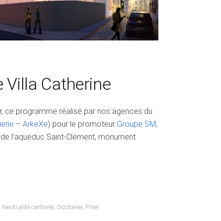
Villa Catherine
er, ce programme réalisé par nos agences du
erie
–
ArkeXe
) pour le promoteur
Groupe SM
,
ed de l’aqueduc Saint-Clément, monument
,
Neutralité carbone
,
Occitanie
,
Pinel