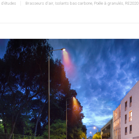
 d'études
Brasseurs d'air
,
Isolants bas carbone
,
Poêle à granulés
,
RE2020