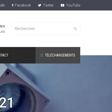
dIn
Facebook
Twitter
YouTube
des
Search
ques
TACT
TÉLÉCHARGEMENTS
for:
021