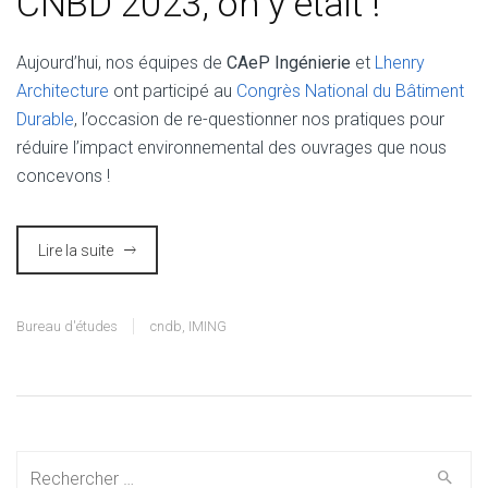
CNBD 2023, on y était !
Aujourd’hui, nos équipes de
CAeP Ingénierie
et
Lhenry
Architecture
ont participé au
Congrès National du Bâtiment
Durable
, l’occasion de re-questionner nos pratiques pour
réduire l’impact environnemental des ouvrages que nous
concevons !
Lire la suite
Bureau d'études
cndb
,
IMING
Search