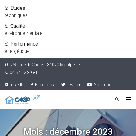
Études
techniques
Qualité
environnementale
Performance
énergétique
255, rue de Cholet - 34070 Montpellier
04 67 52 89 81
LinkedIn
Facebook
Twitter
YouTube
Mois :
décembre 2023