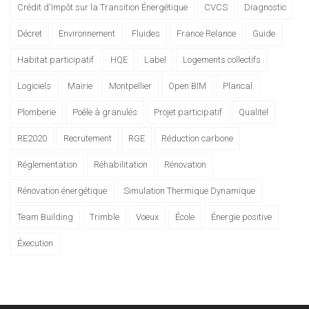
Crédit d'Impôt sur la Transition Énergétique
CVCS
Diagnostic
Décret
Environnement
Fluides
France Relance
Guide
Habitat participatif
HQE
Label
Logements collectifs
Logiciels
Mairie
Montpellier
Open BIM
Plancal
Plomberie
Poêle à granulés
Projet participatif
Qualitel
RE2020
Recrutement
RGE
Réduction carbone
Réglementation
Réhabilitation
Rénovation
Rénovation énergétique
Simulation Thermique Dynamique
Team Building
Trimble
Voeux
École
Énergie positive
Éxecution