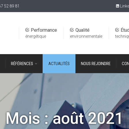
67 52 89 81
Linke
Performance
Qualité
Étu
énergétique
environnementale
techni
RÉFÉRENCES
ACTUALITÉS
NOUS REJOINDRE
CON
Mois :
août 2021