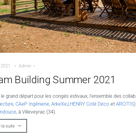
 2021
Admin
am Building Summer 2021
 le grand départ pour les congés estivaux, l’ensemble des colla
tecture
,
CAeP Ingénierie
,
ArkeXe
,
LHENRY Coté Déco
et
ARCITIS
)
ondouce
, à Villeveyrac (34).
e la suite