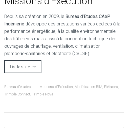
Missions d’Exécution
Depuis sa création en 2009, le
Bureau d’Études CAeP
Ingénierie
développe des prestations variées dédiées à la
performance énergétique, à la qualité environnementale
des bâtiments mais aussi à la conception technique des
ouvrages de chauffage, ventilation, climatisation,
plomberie-sanitaires et électricité (CVCSE).
Lire la suite
Bureau d'études
Missions d'Exécution
,
Modélisation BIM
,
Pléiades
,
Trimble Connect
,
Trimble Nova