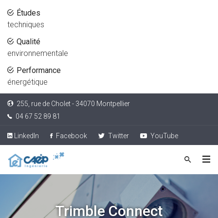
Études
techniques
Qualité
environnementale
Performance
énergétique
255, rue de Cholet - 34070 Montpellier
04 67 52 89 81
LinkedIn
Facebook
Twitter
YouTube
Trimble Connect