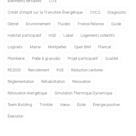
Bâtiments tertiaires
CITE
Crédit d'Impôt sur la Transition Énergétique
CVCS
Diagnostic
Décret
Environnement
Fluides
France Relance
Guide
Habitat participatif
HQE
Label
Logements collectifs
Logiciels
Mairie
Montpellier
Open BIM
Plancal
Plomberie
Poêle à granulés
Projet participatif
Qualitel
RE2020
Recrutement
RGE
Réduction carbone
Réglementation
Réhabilitation
Rénovation
Rénovation énergétique
Simulation Thermique Dynamique
Team Building
Trimble
Voeux
École
Énergie positive
Éxecution